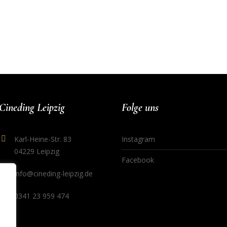
Cineding Leipzig
Folge uns
Karl-Heine-Str. 83
Instagram
04229 Leipzig
Facebook
info@cineding-leipzig.de
0341 23 959 474