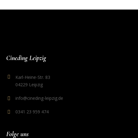
Cineding Leipzig
Karl-Heine-Str. 83
04229 Leipzig
info@cineding-leipzig.de
0341 23 959 474
Folge uns