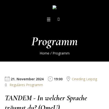
Programm
Home
/
Programm
21. November 2024
19:00
Cineding Leipzig
Reguläres Programm
TANDEM - In welcher Sprache
träumst du? (OmeU)