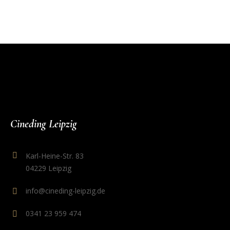
Cineding Leipzig
Karl-Heine-Str. 83
04229 Leipzig
info@cineding-leipzig.de
0341 23 959 474