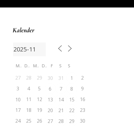
Kalender
M
D
M
D
F
S
S
27
28
29
2
30
31
1
3
4
5
9
6
7
8
11
12
16
10
13
14
15
17
18
19
23
20
21
22
24
25
26
30
27
28
29