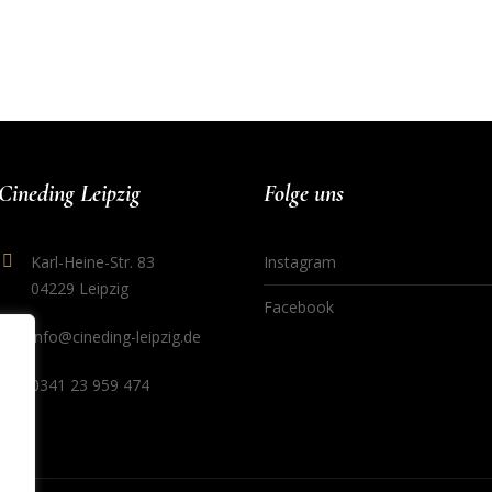
Cineding Leipzig
Folge uns
Karl-Heine-Str. 83
Instagram
04229 Leipzig
Facebook
info@cineding-leipzig.de
0341 23 959 474