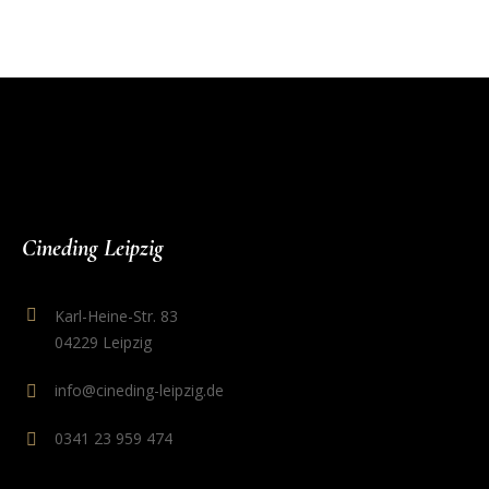
Cineding Leipzig
Karl-Heine-Str. 83
04229 Leipzig
info@cineding-leipzig.de
0341 23 959 474