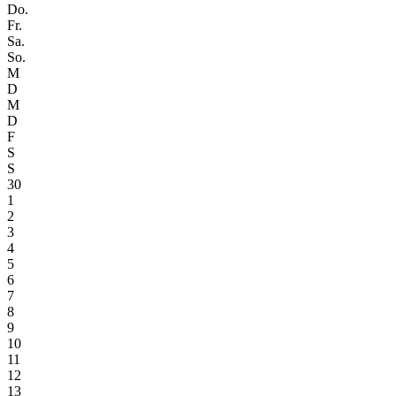
Do.
Fr.
Sa.
So.
M
D
M
D
F
S
S
30
1
2
3
4
5
6
7
8
9
10
11
12
13