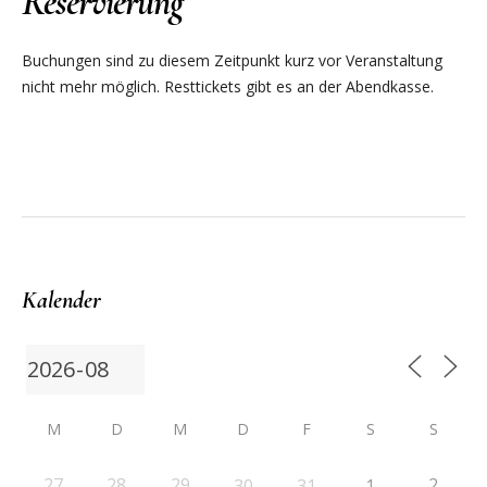
Reservierung
Buchungen sind zu diesem Zeitpunkt kurz vor Veranstaltung
nicht mehr möglich. Resttickets gibt es an der Abendkasse.
Kalender
M
D
M
D
F
S
S
27
28
29
2
30
31
1