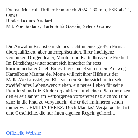
Drama, Musical. Thriller Frankreich 2024, 130 min, FSK ab 12,
OmU
Regie: Jacques Audiard
Mit: Zoe Saldana, Karla Sofía Gascón, Selena Gomez
Die Anwältin Rita ist ein kleines Licht in einer großen Firma:
überqualifiziert, aber unterrepräsentiert. Ihrer Intelligenz
verdanken Drogendealer, Mörder und Kartellbosse die Freiheit.
Im Blitzlichtgewitter sonnt sich hinterher ihr stets
korrumpierbarer Chef. Eines Tages bietet sich ihr ein Ausweg:
Kartellboss Manitas del Monte will mit ihrer Hilfe aus der
Mafia-Welt aussteigen. Rita soll den Schlussstrich unter sein
zweifelhaftes Lebenswerk ziehen, ein neues Leben für seine
Frau Jessi und die Kinder organisieren und einen Plan umsetzen,
den er seit Jahren im Verborgenen vorbereitet hat: sich voll und
ganz in die Frau zu verwandeln, die er tief im Inneren schon
immer war: EMILIA PÉREZ. Doch Manitas‘ Vergangenheit ist
eine Geschichte, die nur ihren eigenen Regeln gehorcht.
Offizielle Website