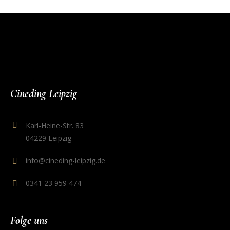
Cineding Leipzig
Karl-Heine-Str. 83
04229 Leipzig
info@cineding-leipzig.de
0341 23 959 474
Folge uns