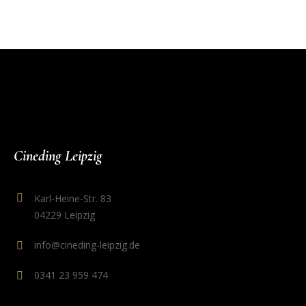
Cineding Leipzig
Karl-Heine-Str. 83
04229 Leipzig
info@cineding-leipzig.de
0341 23 959 474