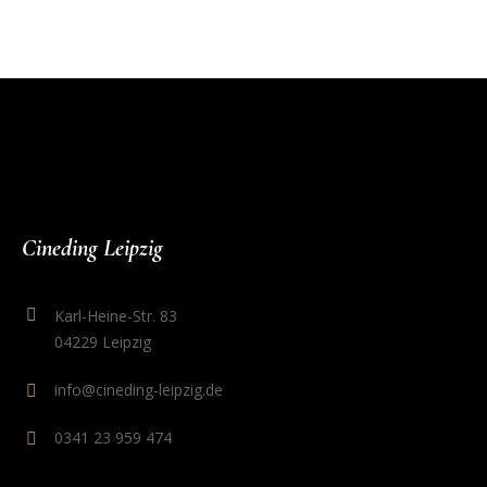
Cineding Leipzig
Karl-Heine-Str. 83
04229 Leipzig
info@cineding-leipzig.de
0341 23 959 474