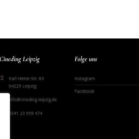
Cineding Leipzig
Folge uns
Karl-Heine-Str. 83
Instagram
04229 Leipzig
Facebook
info@cineding-leipzig.de
0341 23 959 474