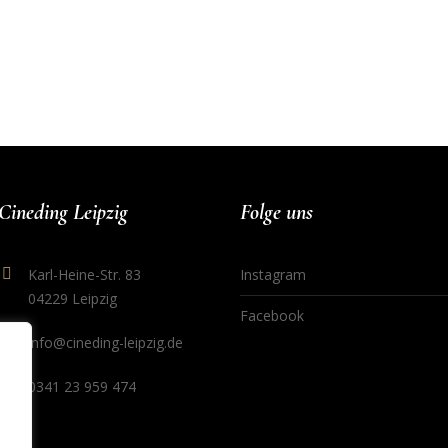
Cineding Leipzig
Folge uns
Karl-Heine-Str. 83
Instagram
04229 Leipzig
Facebook
info@cineding-leipzig.de
0341 23 959 474