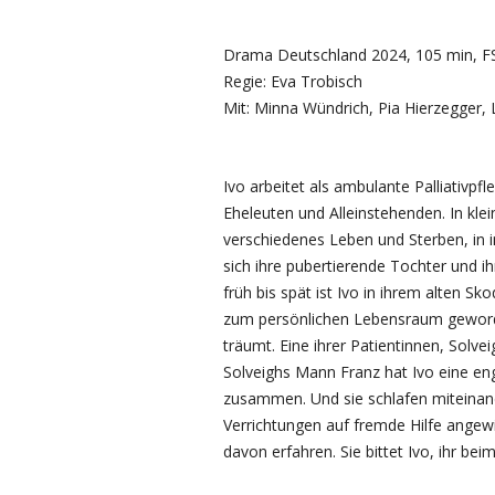
Drama Deutschland 2024, 105 min, F
Regie: Eva Trobisch
Mit: Minna Wündrich, Pia Hierzegger, L
Ivo arbeitet als ambulante Palliativpfl
Eheleuten und Alleinstehenden. In kl
verschiedenes Leben und Sterben, in 
sich ihre pubertierende Tochter und i
früh bis spät ist Ivo in ihrem alten Sk
zum persönlichen Lebensraum geworden,
träumt. Eine ihrer Patientinnen, Solve
Solveighs Mann Franz hat Ivo eine eng
zusammen. Und sie schlafen miteinande
Verrichtungen auf fremde Hilfe angewies
davon erfahren. Sie bittet Ivo, ihr bei