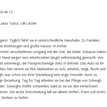
SK ab 12
ukas Turtur, Lilli Lacher
egerin. Täglich fährt sie in unterschiedliche Haushalte. Zu Familien,
eine Wohnungen und große Häuser. In immer
immer verschiedenen Umgang mit der Zeit, die bleibt. Zuhause haben
hr Hund wegen Ivos Arbeitszeiten längst selbstständig gemacht. Von
oda unterwegs, die Freisprechanlage stets in Betrieb. Das Auto ist ihr
 hier nimmt sie ihre Mahlzeiten zu sich, arbeitet, singt, flucht und
igh, war schon vor ihrer Erkrankung eine enge Freundin. Auch zu
e Beziehung. Tag für Tag arbeiten sie bei der Pflege von Solveigh
r. Solveighs Kräfte schwinden, bald ist sie bei den einfachsten
en. Die letzte Entscheidung will sie alleine treffen, Franz soll nichts
m Sterben zu helfen.