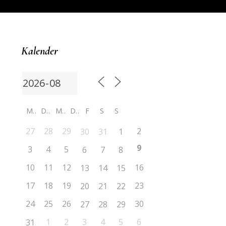
Kalender
M
D
M
D
F
S
S
27
28
29
2
30
31
1
9
3
4
5
6
7
8
10
11
12
16
13
14
15
17
18
19
23
20
21
22
24
25
26
30
27
28
29
1
2
3
4
5
6
31