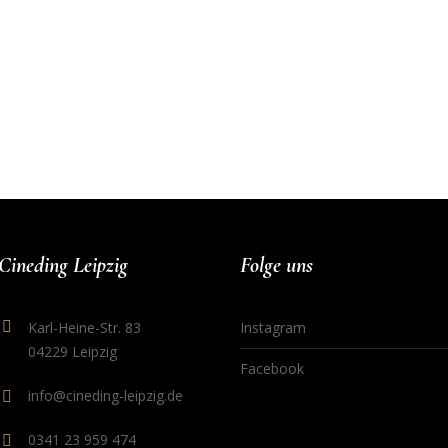
Cineding Leipzig
Folge uns
Karl-Heine-Str. 83
Instagram
04229 Leipzig
Facebook
info@cineding-leipzig.de
0341 23 959 474