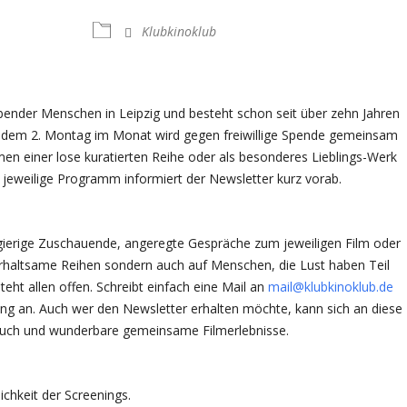
Klubkinoklub
iebender Menschen in Leipzig und besteht schon seit über zehn Jahren
edem 2. Montag im Monat wird gegen freiwillige Spende gemeinsam
en einer lose kuratierten Reihe oder als besonderes Lieblings-Werk
s jeweilige Programm informiert der Newsletter kurz vorab.
eugierige Zuschauende, angeregte Gespräche zum jeweiligen Film oder
erhaltsame Reihen sondern auch auf Menschen, die Lust haben Teil
eht allen offen. Schreibt einfach eine Mail an
mail@klubkinoklub.de
ung an. Auch wer den Newsletter erhalten möchte, kann sich an diese
euch und wunderbare gemeinsame Filmerlebnisse.
chkeit der Screenings.