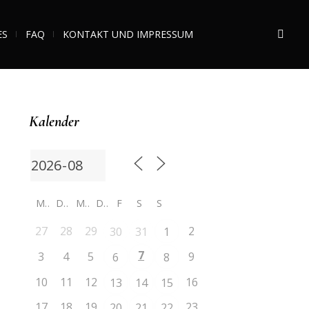
ES
FAQ
KONTAKT UND IMPRESSUM
Kalender
M
D
M
D
F
S
S
27
28
29
2
30
31
1
7
3
4
5
9
6
8
10
11
12
16
13
14
15
17
18
19
23
20
21
22