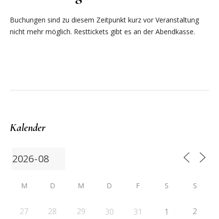
Buchungen sind zu diesem Zeitpunkt kurz vor Veranstaltung
nicht mehr möglich. Resttickets gibt es an der Abendkasse.
Kalender
M
D
M
D
F
S
S
27
28
29
2
30
31
1