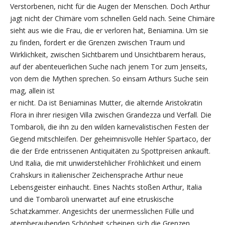
Verstorbenen, nicht für die Augen der Menschen. Doch Arthur
jagt nicht der Chimäre vom schnellen Geld nach. Seine Chimäre
sieht aus wie die Frau, die er verloren hat, Beniamina. Um sie
zu finden, fordert er die Grenzen zwischen Traum und
Wirklichkeit, zwischen Sichtbarem und Unsichtbarem heraus,
auf der abenteuerlichen Suche nach jenem Tor zum Jenseits,
von dem die Mythen sprechen. So einsam Arthurs Suche sein
mag, allein ist
er nicht. Da ist Beniaminas Mutter, die alternde Aristokratin
Flora in ihrer riesigen Villa zwischen Grandezza und Verfall. Die
Tombaroli, die ihn zu den wilden karnevalistischen Festen der
Gegend mitschleifen. Der geheimnisvolle Hehler Spartaco, der
die der Erde entrissenen Antiquitäten zu Spottpreisen ankauft.
Und Italia, die mit unwiderstehlicher Fröhlichkeit und einem
Crahskurs in italienischer Zeichensprache Arthur neue
Lebensgeister einhaucht. Eines Nachts stoßen Arthur, Italia
und die Tombaroli unerwartet auf eine etruskische
Schatzkammer. Angesichts der unermesslichen Fülle und
atemberaubenden Schönheit scheinen sich die Grenzen