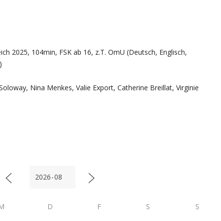
ch 2025, 104min, FSK ab 16, z.T. OmU (Deutsch, Englisch,
)
Soloway, Nina Menkes, Valie Export, Catherine Breillat, Virginie
M
D
F
S
S