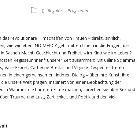
Reguläres Programm
h das revolutionäre Filmschaffen von Frauen – direkt, sinnlich,
en, wie wir leben. NO MERCY geht mitten hinein in die Fragen, die
 in Sachen Macht, Geschlecht und Freiheit – im Kino wie im Leben?
utendsten Regisseurinnen* unserer Zeit zusammen: Mit Céline Sciamma,
 Valie Export, Catherine Breillat und Virginie Despentes treten
n in einen gemeinsamen, intimen Dialog – über ihre Kunst, ihre
r, die unsere Welt prägen. Inspiriert von einer Beobachtung der
en in Wahrheit die härteren Filme machen, sprechen sie über Sex und
ber Trauma und Lust, Zärtlichkeit und Poetik und den viel
walt