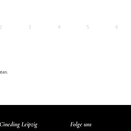
2
3
4
5
6
ten.
Cineding Leipzig
Folge uns