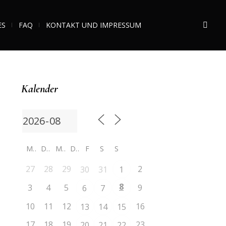
ES
FAQ
KONTAKT UND IMPRESSUM
Kalender
M
D
M
D
F
S
S
27
28
29
2
30
31
1
8
3
4
5
9
6
7
10
11
12
16
13
14
15
17
18
19
23
20
21
22