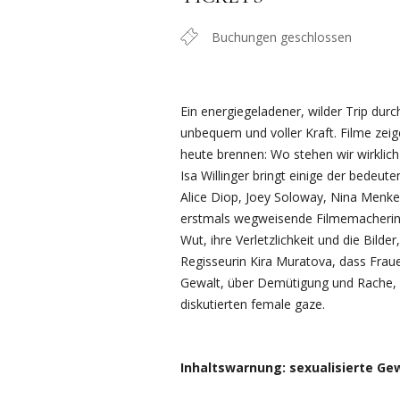
Buchungen geschlossen
Ein energiegeladener, wilder Trip durc
unbequem und voller Kraft. Filme zeig
heute brennen: Wo stehen wir wirklich
Isa Willinger bringt einige der bede
Alice Diop, Joey Soloway, Nina Menkes,
erstmals wegweisende Filmemacherinne
Wut, ihre Verletzlichkeit und die Bilde
Regisseurin Kira Muratova, dass Frau
Gewalt, über Demütigung und Rache, ü
diskutierten female gaze.
Inhaltswarnung: sexualisierte Ge