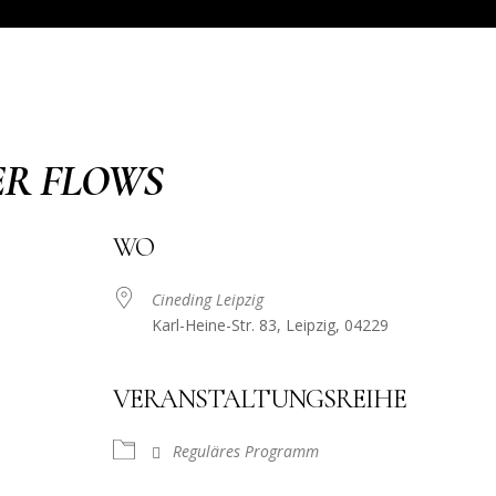
ER FLOWS
WO
Cineding Leipzig
Karl-Heine-Str. 83, Leipzig, 04229
VERANSTALTUNGSREIHE
Reguläres Programm