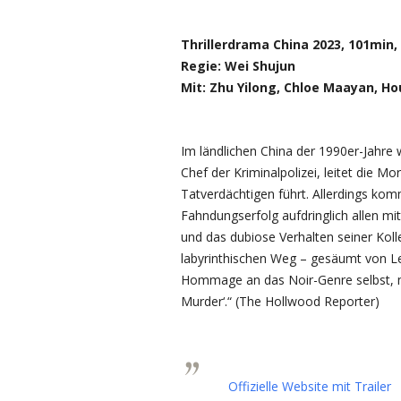
Thrillerdrama China 2023, 101min
Regie: Wei Shujun
Mit: Zhu Yilong, Chloe Maayan, Hou
Im ländlichen China der 1990er-Jahre
Chef der Kriminalpolizei, leitet die M
Tatverdächtigen führt. Allerdings ko
Fahndungserfolg aufdringlich allen mitt
und das dubiose Verhalten seiner Kolle
labyrinthischen Weg – gesäumt von Le
Hommage an das Noir-Genre selbst, mi
Murder‘.“ (The Hollwood Reporter)
Offizielle Website mit Trailer