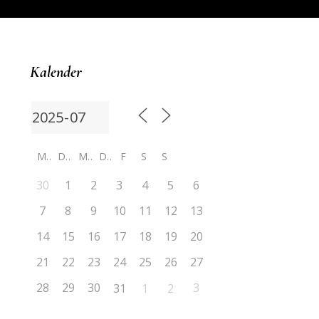
Kalender
M
D
M
D
F
S
S
30
1
2
3
4
5
6
7
8
9
10
11
12
13
14
15
16
17
18
19
20
21
22
23
24
25
26
27
28
29
30
3
31
1
2