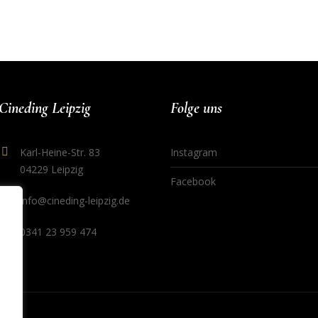
Cineding Leipzig
Folge uns
Karl-Heine-Str. 83
Instagram
04229 Leipzig
Facebook
info@cineding-leipzig.de
0341 23 959 474