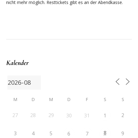
nicht mehr möglich. Resttickets gibt es an der Abendkasse.
Kalender
M
D
M
D
F
S
S
27
28
29
2
30
31
1
8
3
4
5
9
6
7