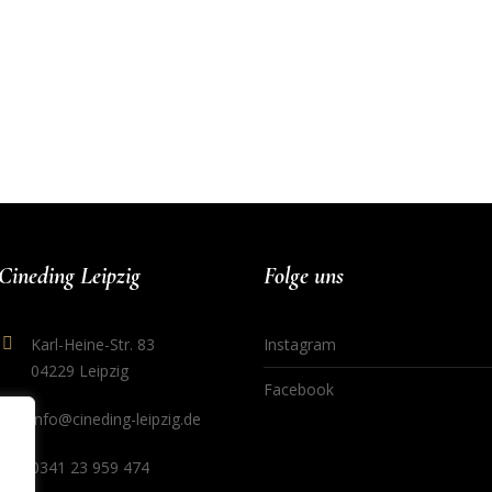
Cineding Leipzig
Folge uns
Karl-Heine-Str. 83
Instagram
04229 Leipzig
Facebook
info@cineding-leipzig.de
0341 23 959 474