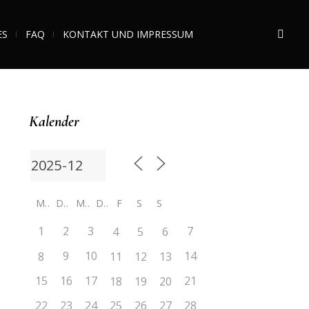
ES
FAQ
KONTAKT UND IMPRESSUM
Kalender
M
D
M
D
F
S
S
1
2
3
7
4
5
6
9
10
14
8
11
12
13
15
16
17
21
18
19
20
22
23
24
25
26
27
28