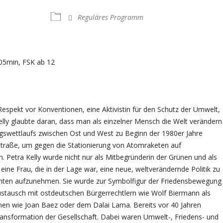
Reguläres Programm
05min, FSK ab 12
espekt vor Konventionen, eine Aktivistin für den Schutz der Umwelt,
Kelly glaubte daran, dass man als einzelner Mensch die Welt verändern
swettlaufs zwischen Ost und West zu Beginn der 1980er Jahre
Straße, um gegen die Stationierung von Atomraketen auf
 Petra Kelly wurde nicht nur als Mitbegründerin der Grünen und als
eine Frau, die in der Lage war, eine neue, weltverändernde Politik zu
hten aufzunehmen. Sie wurde zur Symbolfigur der Friedensbewegung
stausch mit ostdeutschen Bürgerrechtlern wie Wolf Biermann als
innen wie Joan Baez oder dem Dalai Lama. Bereits vor 40 Jahren
 Transformation der Gesellschaft. Dabei waren Umwelt-, Friedens- und