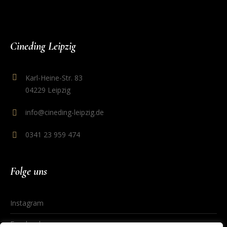
Cineding Leipzig
Karl-Heine-Str. 83
04229 Leipzig
info@cineding-leipzig.de
0341 23 959 474
Folge uns
Instagram
Facebook