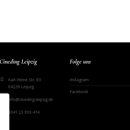
Cineding Leipzig
Folge uns
Karl-Heine-Str. 83
Instagram
04229 Leipzig
Facebook
info@cineding-leipzig.de
0341 23 959 474