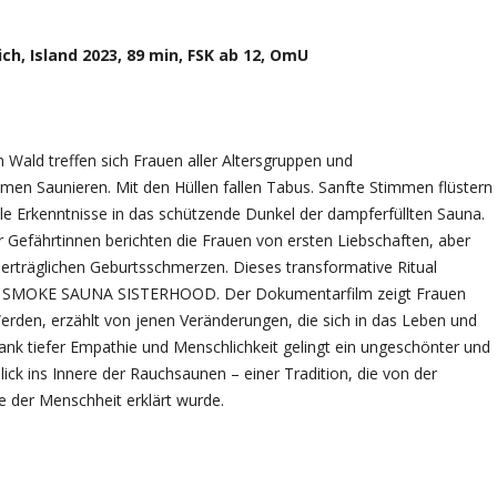
h, Island 2023, 89 min, FSK ab 12, OmU
n Wald treffen sich Frauen aller Altersgruppen und
en Saunieren. Mit den Hüllen fallen Tabus. Sanfte Stimmen flüstern
e Erkenntnisse in das schützende Dunkel der dampferfüllten Sauna.
 Gefährtinnen berichten die Frauen von ersten Liebschaften, aber
nerträglichen Geburtsschmerzen. Dieses transformative Ritual
 in SMOKE SAUNA SISTERHOOD. Der Dokumentarfilm zeigt Frauen
 Werden, erzählt von jenen Veränderungen, die sich in das Leben und
ank tiefer Empathie und Menschlichkeit gelingt ein ungeschönter und
ck ins Innere der Rauchsaunen – einer Tradition, die von der
 der Menschheit erklärt wurde.