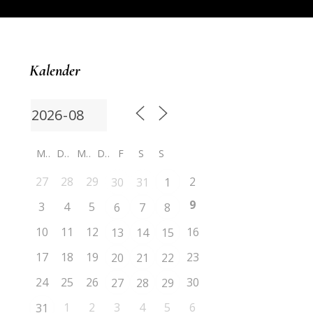
Kalender
M
D
M
D
F
S
S
27
28
29
2
30
31
1
9
3
4
5
6
7
8
10
11
12
16
13
14
15
17
18
19
23
20
21
22
24
25
26
30
27
28
29
1
2
3
4
5
6
31