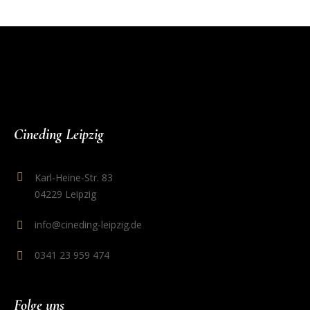
Cineding Leipzig
Karl-Heine-Str. 83
04229 Leipzig
info@cineding-leipzig.de
0341 23 959 474
Folge uns