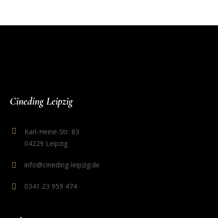
Cineding Leipzig
Karl-Heine-Str. 83
04229 Leipzig
info@cineding-leipzig.de
0341 23 959 474