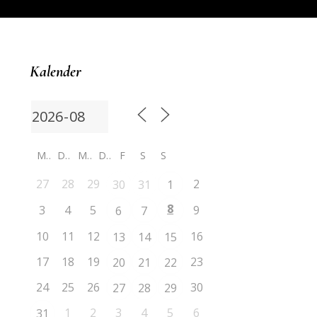
Kalender
M
D
M
D
F
S
S
27
28
29
2
30
31
1
8
3
4
5
9
6
7
10
11
12
16
13
14
15
17
18
19
23
20
21
22
24
25
26
30
27
28
29
1
2
3
4
5
6
31