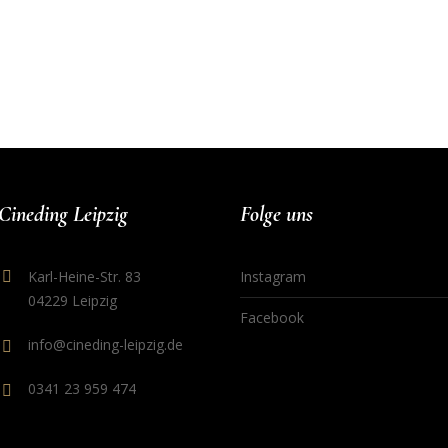
Cineding Leipzig
Folge uns
Karl-Heine-Str. 83
Instagram
04229 Leipzig
Facebook
info@cineding-leipzig.de
0341 23 959 474