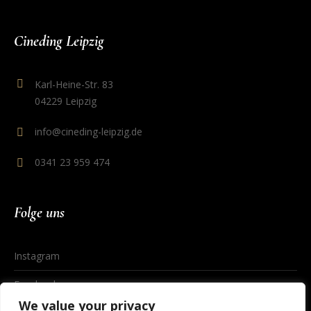
Cineding Leipzig
Karl-Heine-Str. 83
04229 Leipzig
info@cineding-leipzig.de
0341 23 959 474
Folge uns
Instagram
Facebook
We value your privacy