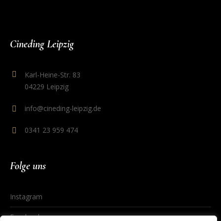
Cineding Leipzig
Karl-Heine-Str. 83
04229 Leipzig
info@cineding-leipzig.de
0341 23 959 474
Folge uns
Instagram
Facebook