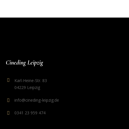
Cineding Leipzig
Karl-Heine-Str. 83
04229 Leipzig
info@cineding-leipzig.de
0341 23 959 474