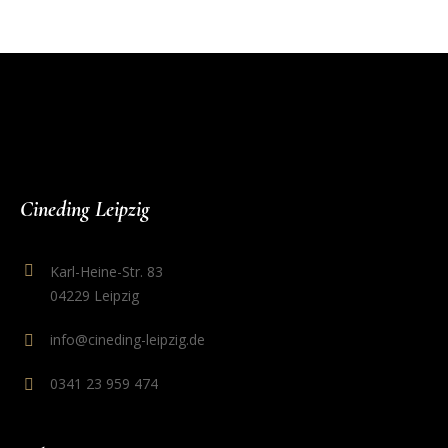
Cineding Leipzig
Karl-Heine-Str. 83
04229 Leipzig
info@cineding-leipzig.de
0341 23 959 474