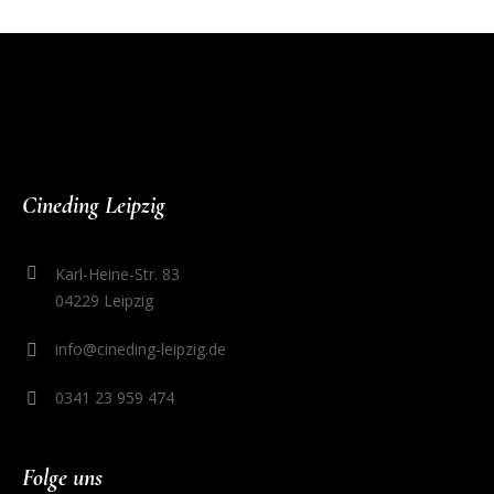
Cineding Leipzig
Karl-Heine-Str. 83
04229 Leipzig
info@cineding-leipzig.de
0341 23 959 474
Folge uns