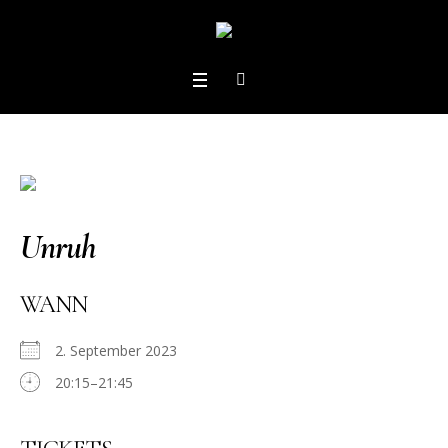
Unruh
WANN
2. September 2023
20:15–21:45