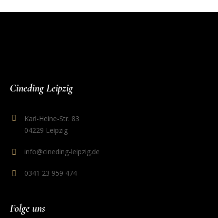
Cineding Leipzig
Karl-Heine-Str. 83
04229 Leipzig
info@cineding-leipzig.de
0341 23 959 474
Folge uns