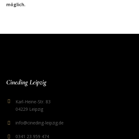
möglich.
Cineding Leipzig
Karl-Heine-Str. 83
04229 Leipzig
info@cineding-leipzig.de
0341 23 959 474