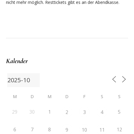
nicht mehr möglich. Resttickets gibt es an der Abendkasse.
Kalender
M
D
M
D
F
S
S
29
30
1
5
2
3
4
6
7
8
12
9
10
11