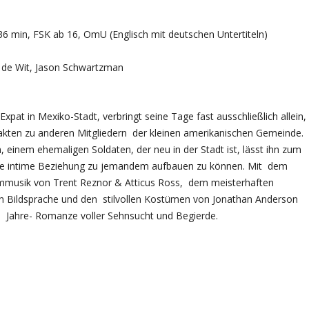
36 min, FSK ab 16, OmU (Englisch mit deutschen Untertiteln)
n de Wit, Jason Schwartzman
Expat in Mexiko-Stadt, verbringt seine Tage fast ausschließlich allein,
kten zu anderen Mitgliedern der kleinen amerikanischen Gemeinde.
einem ehemaligen Soldaten, der neu in der Stadt ist, lässt ihn zum
ine intime Beziehung zu jemandem aufbauen zu können. Mit dem
ilmmusik von Trent Reznor & Atticus Ross, dem meisterhaften
en Bildsprache und den stilvollen Kostümen von Jonathan Anderson
r- Jahre- Romanze voller Sehnsucht und Begierde.