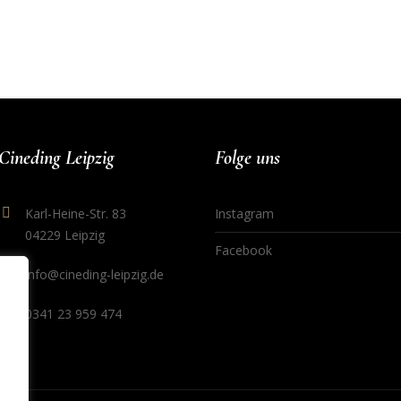
Cineding Leipzig
Folge uns
Karl-Heine-Str. 83
Instagram
04229 Leipzig
Facebook
info@cineding-leipzig.de
0341 23 959 474