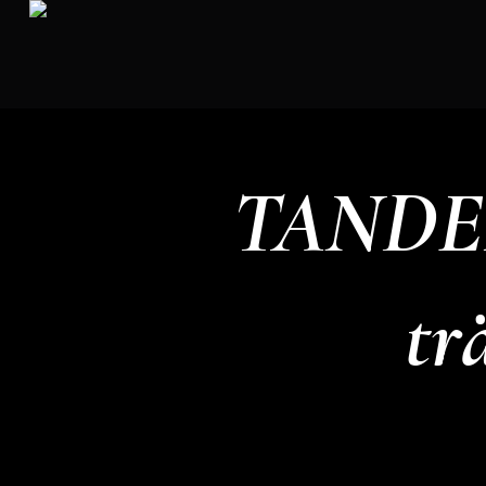
TANDEM
tr