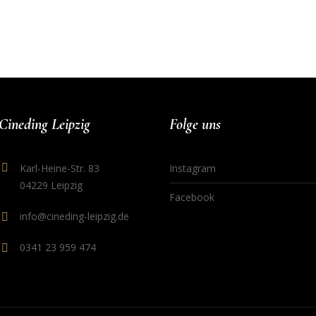
Cineding Leipzig
Folge uns
Karl-Heine-Str. 83
Instagram
04229 Leipzig
Facebook
info@cineding-leipzig.de
0341 23 959 474