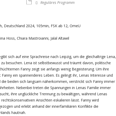
Reguläres Programm
, Deutschland 2024, 105min, FSK ab 12, OmeU
ina Hoss, Chiara Mastroianni, Jalal Altawil
ibt sich auf eine Sprachreise nach Leipzig, um die gleichaltrige Lena,
 zu besuchen. Lena ist selbstbewusst und träumt davon, politische
schüchternen Fanny zeigt sie anfangs wenig Begeisterung. Um ihre
 Fanny ein spannenderes Leben. Es gelingt ihr, Lenas Interesse und
 die beiden sich langsam näherkommen, verstrickt sich Fanny immer
ahrheiten. Nebenbei treten die Spannungen in Lenas Familie immer
sucht, ihre unglückliche Trennung zu bewältigen, während Lenas
 rechtskonservativen Ansichten eskalieren lässt. Fanny wird
gezogen und erlebt anhand der innerfamiliären Konflikte die
chlands hautnah.