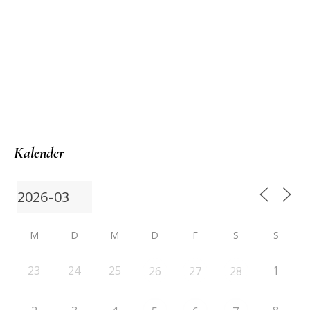
Kalender
M
D
M
D
F
S
S
23
24
25
1
26
27
28