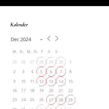
Kalender
M
D
M
D
F
S
S
25
26
27
1
28
29
30
2
3
4
8
5
6
7
9
10
11
15
12
13
14
16
17
18
19
20
21
22
23
24
25
26
27
28
29