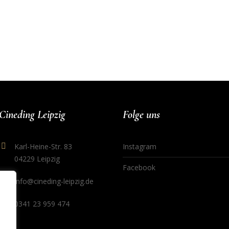
Cineding Leipzig
Folge uns
Karl-Heine-Str. 83
Instagram
04229 Leipzig
Facebook
info@cineding-leipzig.de
0341 23 959 474