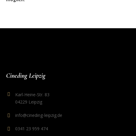
Cineding Leipzig
Karl-Heine-Str. 83
04229 Leipzig
info@cineding-leipzig.de
0341 23 959 474