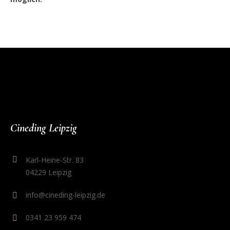
Cineding Leipzig
Karl-Heine-Str. 83
04229 Leipzig
info@cineding-leipzig.de
0341 23 959 474