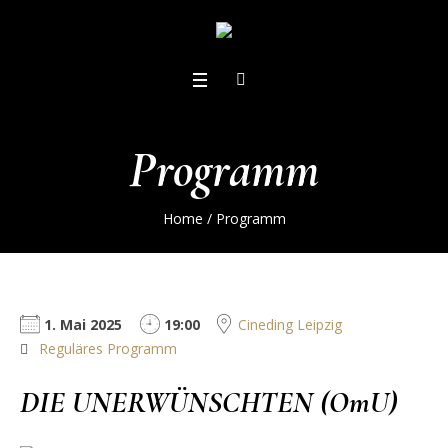
Programm
Home
/
Programm
1. Mai 2025
19:00
Cineding Leipzig
Reguläres Programm
DIE UNERWÜNSCHTEN (OmU)