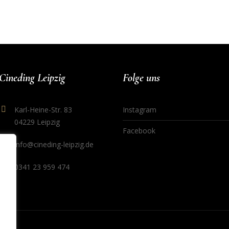
Cineding Leipzig
Folge uns
Karl-Heine-Str. 83
Instagram
04229 Leipzig
Facebook
info@cineding-leipzig.de
0341 23 959 474