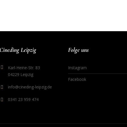
Cineding Leipzig
Folge uns
Karl-Heine-Str. 83
Instagram
04229 Leipzig
Facebook
info@cineding-leipzig.de
0341 23 959 474