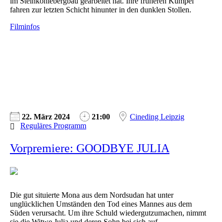
im Steinkohlebergbau gearbeitet hat. Ihre früheren Kumpel
fahren zur letzten Schicht hinunter in den dunklen Stollen.
Filminfos
22. März 2024
21:00
Cineding Leipzig
Reguläres Programm
Vorpremiere: GOODBYE JULIA
Die gut situierte Mona aus dem Nordsudan hat unter
unglücklichen Umständen den Tod eines Mannes aus dem
Süden verursacht. Um ihre Schuld wiedergutzumachen, nimmt
sie die Witwe Julia und deren Sohn bei sich auf.