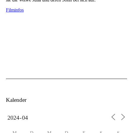
Filminfos
Kalender
M
D
M
D
F
S
S