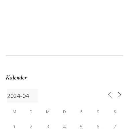
Kalender
M
D
M
D
F
S
S
1
2
3
7
4
5
6