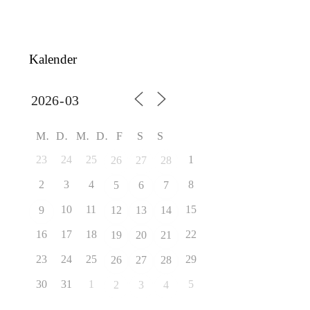
Kalender
M
D
M
D
F
S
S
23
24
25
1
26
27
28
2
3
4
8
5
6
7
10
11
15
9
12
13
14
16
17
18
22
19
20
21
23
24
25
29
26
27
28
30
31
1
5
2
3
4