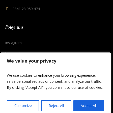
0341 23 959 474
Folge uns
Instagram
Facebook
We value your privacy
We use cookies to enhance your browsing experience,
serve personalized ads or content, and analyze our traffic.
By clicking "Accept All", you consent to our use of cookies.
Datenschutzerklärung
/ © 2023 Cineding Leipzig
Customize
Reject All
Accept All