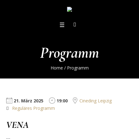
Programm
Home
/
Programm
21. März 2025
19:00
Cineding Leipzig
Reguläres Programm
VENA