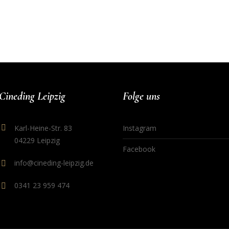
Cineding Leipzig
Folge uns
Karl-Heine-Str. 83
Instagram
04229 Leipzig
Facebook
info@cineding-leipzig.de
0341 23 959 474