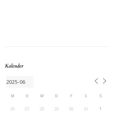
Kalender
M
D
M
D
F
S
S
26
27
28
1
29
30
31