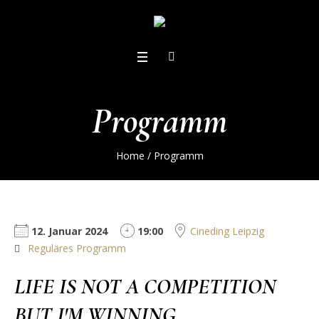
Programm
Home
/
Programm
12. Januar 2024
19:00
Cineding Leipzig
Reguläres Programm
LIFE IS NOT A COMPETITION
BUT I'M WINNING