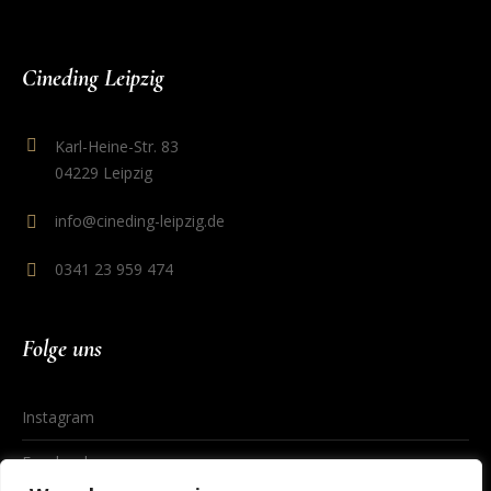
Cineding Leipzig
Karl-Heine-Str. 83
04229 Leipzig
info@cineding-leipzig.de
0341 23 959 474
Folge uns
Instagram
Facebook