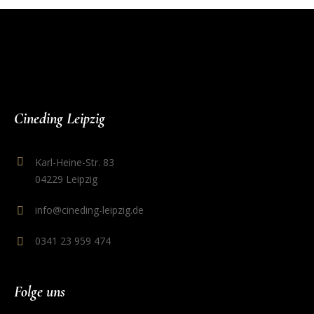
Cineding Leipzig
Karl-Heine-Str. 83
04229 Leipzig
info@cineding-leipzig.de
0341 23 959 474
Folge uns